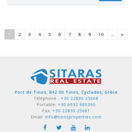
1
2
3
4
5
6
7
8
9
10
...
»
Port de Tinos, 842 00 Tinos, Cyclades, Grèce
Téléphone :
+30 22830 25668
Portable:
+30 6932 980390
Fax:
+30 22830 25661
Email:
info@tinosproperties.com