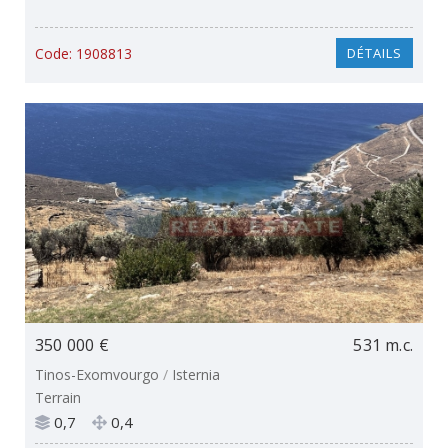
Code:
1908813
DÉTAILS
350 000 €
531 m.c.
Tinos-Exomvourgo
/
Isternia
Terrain
0,7
0,4