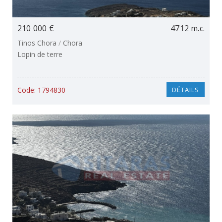
210 000 €
4712 m.c.
Tinos Chora
/
Chora
Lopin de terre
Code:
1794830
DÉTAILS