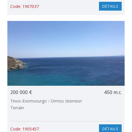
Code:
1907037
DÉTAILS
200 000 €
450 m.c.
Tinos-Exomvourgo
/
Ormos Isternion
Terrain
Code:
1905457
DÉTAILS