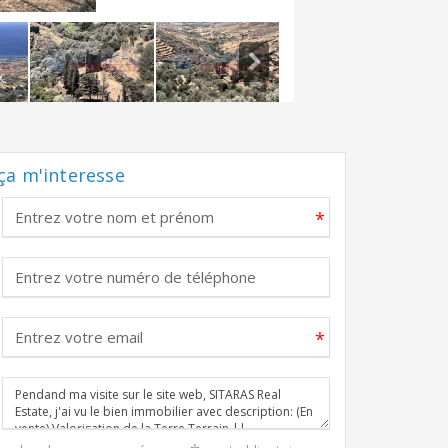
ça m'interesse
*
*