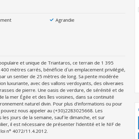
ement
Agrandie
populaire et unique de Triantaros, ce terrain de 1 395
 400 mètres carrés, bénéficie d`un emplacement privilégié,
le par un sentier de 25 mètres de long. Sa pente modérée
ion luxuriante, avec des vallons verdoyants, des oliveraies
rrasses de pierre. Une oasis de verdure, de sérénité et de
 de la mer Égée et des îles voisines, dans sa continuité
ronnement naturel divin. Pour plus d'informations ou pour
s pouvez nous appeler au (+30)2283025668. Les
 les jours de la semaine, sauf le dimanche, et sur
er, il est nécessaire de présenter l'identité et le NIF de
 loi n° 4072/11.4.2012.