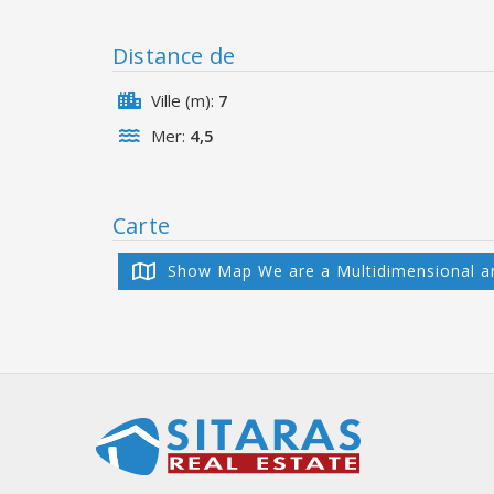
Distance de
Ville (m):
7
Mer:
4,5
Carte
Show Map We are a Multidimensional a