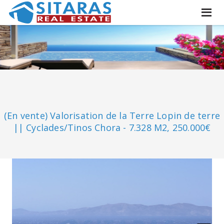
(En vente) Valorisation de la Terre Lopin de terre
|| Cyclades/Tinos Chora - 7.328 M2, 250.000€