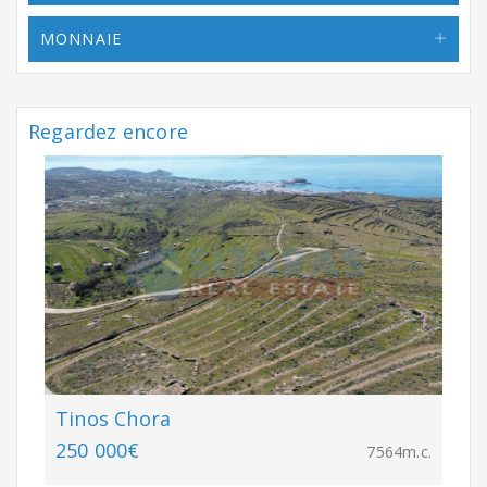
MONNAIE
Regardez encore
Tinos Chora
250 000€
7564m.c.