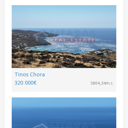
Tinos Chora
320 000€
5804,34m.c.