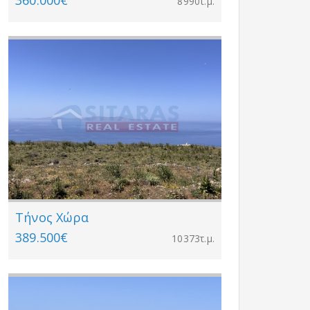
360.000€
8990τ.μ.
Τήνος Χώρα
389.500€
10373τ.μ.