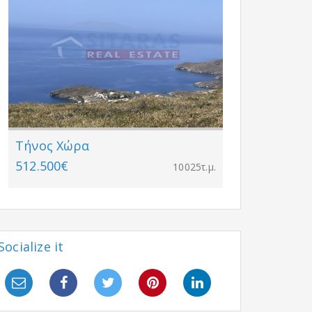
Τήνος Χώρα
512.500€
10025τ.μ.
Socialize it