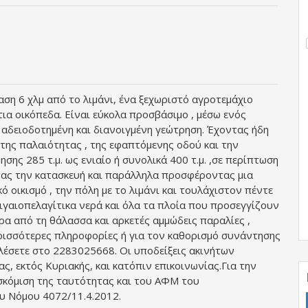
αση 6 χλμ από το λιμάνι, ένα ξεχωριστό αγροτεμάχιο
τια οικόπεδα. Είναι εύκολα προσβάσιμο , μέσω ενός
 αδειοδοτημένη και διανοιγμένη γεώτρηση. Έχοντας ήδη
της παλαιότητας , της εφαπτόμενης οδού και την
σης 285 τ.μ. ως ενιαίο ή συνολικά 400 τ.μ. ,σε περίπτωση
ντας την κατασκευή και παράλληλα προσφέροντας μια
ό οικισμό , την πόλη με το λιμάνι και τουλάχιστον πέντε
ιγαιοπελαγίτικα νερά και όλα τα πλοία που προσεγγίζουν
τρα από τη θάλασσα και αρκετές αμμώδεις παραλίες ,
ερισσότερες πληροφορίες ή για τον καθορισμό συνάντησης
λέσετε στο 2283025668. Οι υποδείξεις ακινήτων
ς, εκτός Κυριακής, και κατόπιν επικοινωνίας.Για την
οσκόμιση της ταυτότητας και του ΑΦΜ του
υ Νόμου 4072/11.4.2012.