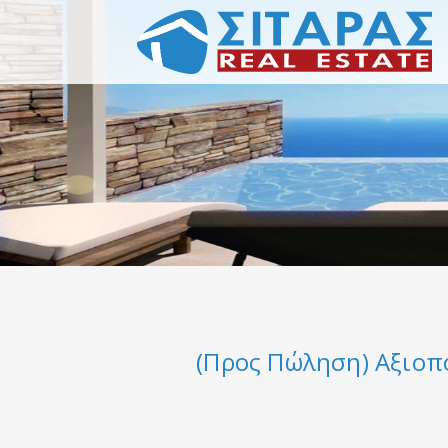
(Προς Πώληση) Αξιοπο