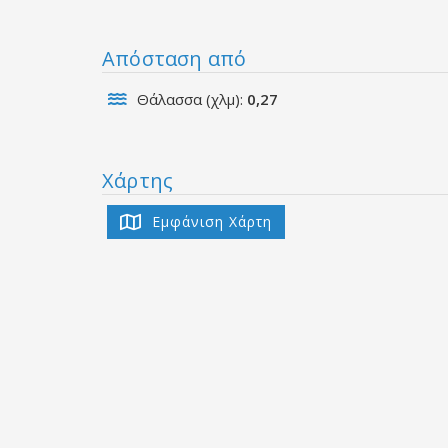
Απόσταση από
Θάλασσα (χλμ):
0,27
Χάρτης
Εμφάνιση Χάρτη