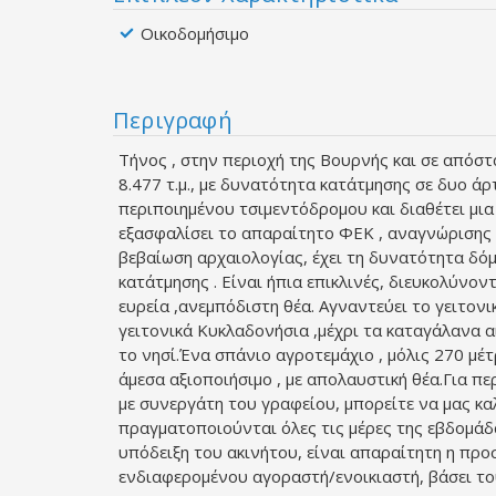
Οικοδομήσιμο
Περιγραφή
Τήνος , στην περιοχή της Βουρνής και σε απόστ
8.477 τ.μ., με δυνατότητα κατάτμησης σε δυο άρ
περιποιημένου τσιμεντόδρομου και διαθέτει μια
εξασφαλίσει το απαραίτητο ΦΕΚ , αναγνώρισης 
βεβαίωση αρχαιολογίας, έχει τη δυνατότητα δόμη
κατάτμησης . Είναι ήπια επικλινές, διευκολύνο
ευρεία ,ανεμπόδιστη θέα. Αγναντεύει το γειτονικ
γειτονικά Κυκλαδονήσια ,μέχρι τα καταγάλανα α
το νησί.Ένα σπάνιο αγροτεμάχιο , μόλις 270 μέ
άμεσα αξιοποιήσιμο , με απολαυστική θέα.Για π
με συνεργάτη του γραφείου, μπορείτε να μας κα
πραγματοποιούνται όλες τις μέρες της εβδομάδα
υπόδειξη του ακινήτου, είναι απαραίτητη η πρ
ενδιαφερομένου αγοραστή/ενοικιαστή, βάσει το