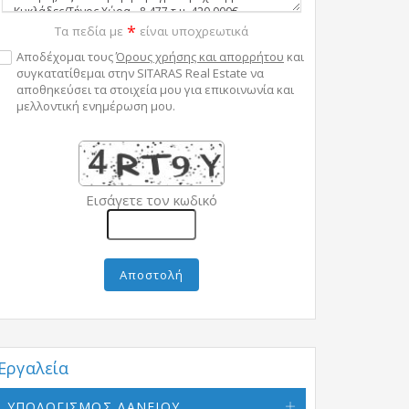
*
Τα πεδία με
είναι υποχρεωτικά
Αποδέχομαι τους
Όρους χρήσης και απορρήτου
και
συγκατατίθεμαι στην SITARAS Real Estate να
αποθηκεύσει τα στοιχεία μου για επικοινωνία και
μελλοντική ενημέρωση μου.
Εισάγετε τον κωδικό
Αποστολή
Εργαλεία
ΥΠΟΛΟΓΙΣΜΟΣ ΔΑΝΕΙΟΥ