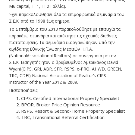
M6 capital, TF1, TF2 Γαλλία).
Έχει παρακολουθήσει όλα τα επιμορφωτικά σεμινάρια του
Σ.Ε.Κ. από το 1998 έως σήμερα.
Το Σεπτέμβριο του 2013 παρακολούθησε με επιτυχία τα
παρακάτω σεμινάρια και απέκτησε τις σχετικές διεθνείς
πιστοποιήσεις. Τα σεμινάρια διοργανώθηκαν υπό την
αιγίδα της Εθνικής Ένωσης Μεσιτών Η.Π.Α.
(NationalAssociationofRealtors) σε συνεργασία με τον
Σ.Ε.Κ. Εισηγητής ήταν ο βραβευμένος Αμερικάνος David
Wyant(CIPS, GRI, ABR, SFR, RSPS, e-PRO, AHWD, GREEN,
TRC, CDEI) National Association of Realtor’s CIPS
Instructor of the Year 2012 & 2009.
Πιστοποιήσεις:
CIPS, Certified International Property Specialist
BPOR, Broker Price Opinion Resource
RSPS, Resort & Second-Home Property Specialist
TRC, Transnational Referral Certification