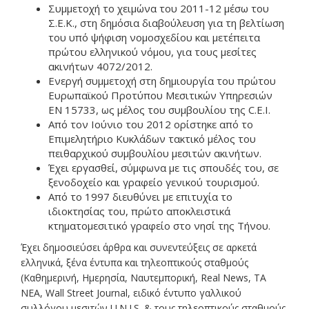
Συμμετοχή το χειμώνα του 2011-12 μέσω του
Σ.Ε.Κ., στη δημόσια διαβούλευση για τη βελτίωση
του υπό ψήφιση νομοσχεδίου και μετέπειτα
πρώτου ελληνικού νόμου, για τους μεσίτες
ακινήτων 4072/2012.
Ενεργή συμμετοχή στη δημιουργία του πρώτου
Ευρωπαϊκού Προτύπου Μεσιτικών Υπηρεσιών
EN 15733, ως μέλος του συμβουλίου της C.E.I.
Από τον Ιούνιο του 2012 ορίστηκε από το
Επιμελητήριο Κυκλάδων τακτικό μέλος του
πειθαρχικού συμβουλίου μεσιτών ακινήτων.
Έχει εργασθεί, σύμφωνα με τις σπουδές του, σε
ξενοδοχείο και γραφείο γενικού τουρισμού.
Από το 1997 διευθύνει με επιτυχία το
ιδιοκτησίας του, πρώτο αποκλειστικά
κτηματομεσιτικό γραφείο στο νησί της Τήνου.
Έχει δημοσιεύσει άρθρα και συνεντεύξεις σε αρκετά
ελληνικά, ξένα έντυπα και τηλεοπτικούς σταθμούς
(Καθημερινή, Ημερησία, Ναυτεμπορική, Real News, ΤΑ
ΝΕΑ, Wall Street Journal, ειδικό έντυπο γαλλικού
συλλόγου μεσιτών U.N.I.S. & τους τηλεοπτικούς σταθμούς